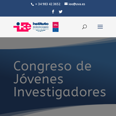
+ 34 983 42 3652
iee@uva.es
Congreso de
Jóvenes
Investigadores