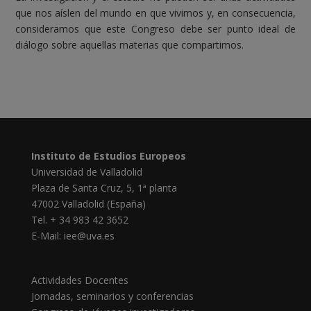
que nos aíslen del mundo en que vivimos y, en consecuencia,
consideramos que este Congreso debe ser punto id
eal de
diálogo sobre aquellas materias que compartimos.
Instituto de Estudios Europeos
Universidad de Valladolid
Plaza de Santa Cruz, 5, 1ª planta
47002 Valladolid (España)
Tel. + 34 983 42 3652
E-Mail:
iee@uva.es
Actividades Docentes
Jornadas, seminarios y conferencias