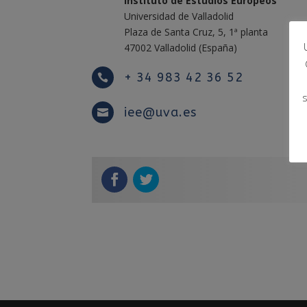
Instituto de Estudios Europeos
Universidad de Valladolid
Plaza de Santa Cruz, 5, 1ª planta
47002 Valladolid (España)
+ 34 983 42 36 52

iee@uva.es
