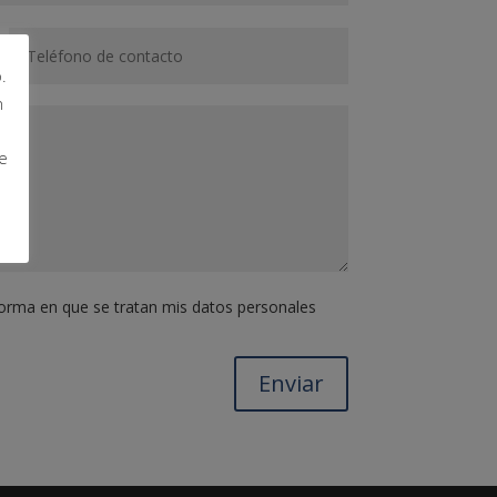
.
n
e
a forma en que se tratan mis datos personales
Enviar