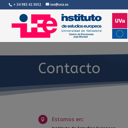
+ 34 983 42 3652
iee@uva.es
Contacto
Estamos en:
