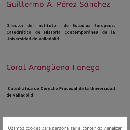
Guillermo Á. Pérez Sánchez
Director del Instituto de Estudios Europeos.
Catedrático de Historia Contemporánea de la
Universidad de Valladolid
Coral Arangüena Fanego
Catedrática de Derecho Procesal de la Universidad
de Valladolid
Begoña Vidal Fernández
Usamos cookies para personalizar el contenido y analizar