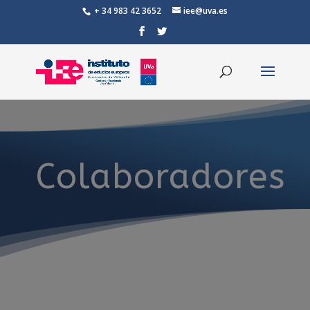
+ 34 983 42 3652
iee@uva.es
Colaboradores